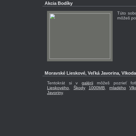
Akcia Bodíky
Túto sob
môžeš po
Moravské Lieskové, Veľká Javorina, Vlkod
Tentokrát si v
galérii
môžeš pozrieť fo
Lieskového
,
Škody
1000
MB
,
mladého
Vlk
Javoriny
.