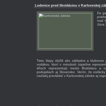
Lodenice pred likvidáciou v Karloveskej zá
Do ga
prieb
mali 
Júna 
Tieto šlepy slúžili ako základne a klubovne
vodákov, ktorí v minulosti úspešne reprezent
dňoch reprezentujú mesto Bratislavu a 
podujatiach aj Slovensko. Verím, že vodácky
naďalej prevládať v Karloveskej zátoke aj na