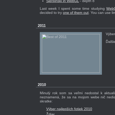
Sierpinski in WebGL
- depth 8
Last week I spent some time studying
Web
decided to try
one of them out
. You can use li
2011
Výber
Ďalši
2010
Minulý rok som sa veľmi nedostal k aktualiz
neznamená, že sa na mojom webe nič nedial
skratke:
Výber najlepších fotiek 2010
Ždiar