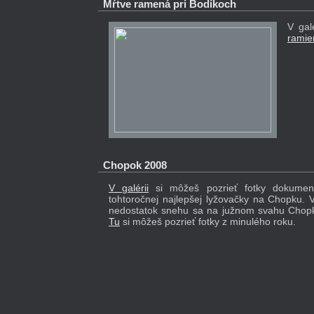
Mŕtve ramená pri Bodíkoch
V gal
ramie
Chopok 2008
V galérii
si môžeš pozrieť fotky dokumen
tohtoročnej najlepšej lyžovačky na Chopku. 
nedostatok snehu sa na južnom svahu Chopka
Tu
si môžeš pozrieť fotky z minulého roku.