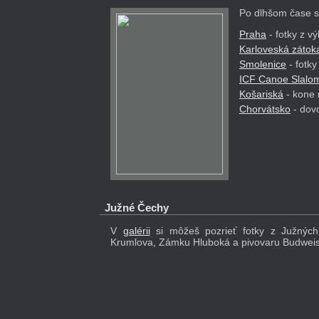
Po dlhšom čase so
Praha
- fotky z v
Karloveská zátok
Smolenice
- fotk
ICF Canoe Slalo
Košariská
- kone 
Chorvátsko
- dovo
Južné Čechy
V
galérii
si môžeš pozrieť fotky z Južnýc
Krumlova, Zámku Hluboká a pivovaru Budweis