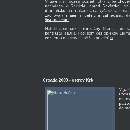
V
galérii
si môzeš pozrieť fotky z
barokové
nachádza v Rakúsku oproti
Devínskej Nov
dramatické
, ale nakoniec sa
vyčasilo
a bolo
zachovalý
majer
s
peknými
záhradami
,
d
štvornožcami
.
Nefotil som cez
polarizačný filter
a ani so
kontrastu
(HDR). Fotil som cez objektív Sigm
cez tento objektív si môžes pozrieť
tu
.
Croatia 2008 - ostrov Krk
V galé
Počas
ostro
pláže
do mo