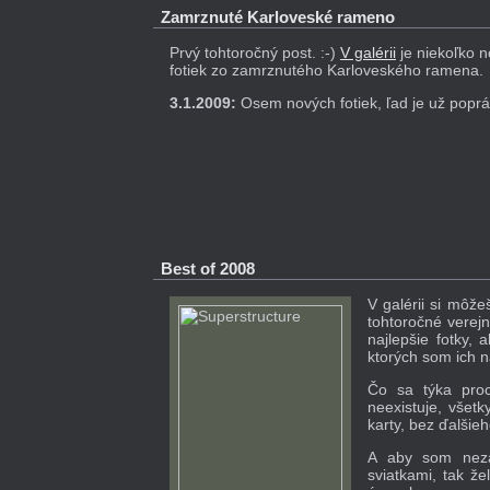
Zamrznuté Karloveské rameno
Prvý tohtoročný post. :-)
V galérii
je niekoľko 
fotiek zo zamrznutého Karloveského ramena.
3.1.2009:
Osem nových fotiek, ľad je už pop
Best of 2008
V galérii si môže
tohtoročné verejn
najlepšie fotky,
ktorých som ich na
Čo sa týka proc
neexistuje, všetk
karty, bez ďalšie
A aby som neza
sviatkami, tak že