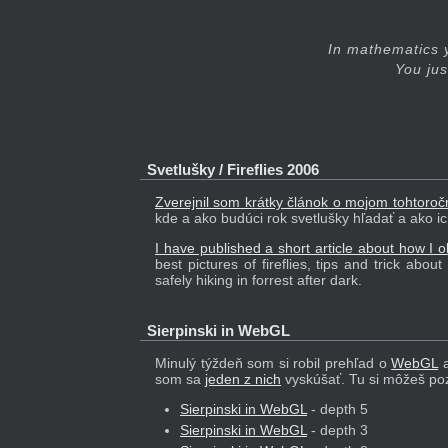
In mathematics 
You jus
Svetlušky / Fireflies 2006
Zverejnil som krátky článok o mojom tohtoro
kde a ako budúci rok svetlušky hľadať a ako ich
I have published a short article about how I ob
best pictures of fireflies, tips and trick abo
safely hiking in forrest after dark.
Sierpinski in WebGL
Minulý týždeň som si robil prehľad o
WebGL
a
som sa
jeden z nich
vyskúšať. Tu si môžeš poz
Sierpinski in WebGL
- depth 5
Sierpinski in WebGL
- depth 3