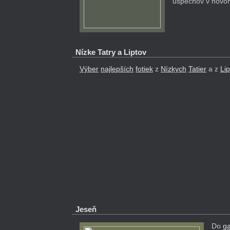
úspechov v novom
Nízke Tatry a Liptov
Výber
najlepších
fotiek
z
Nízkych
Tatier
a z
Li
Jeseň
Do
ga