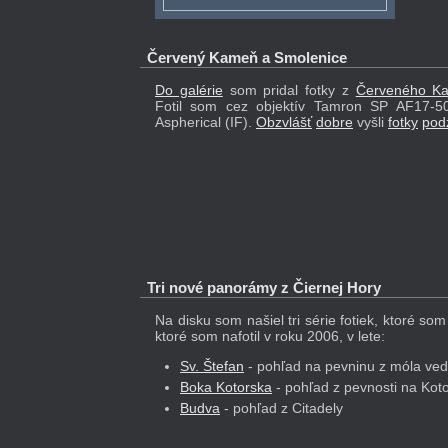
Červený Kameň a Smolenice
Do galérie
som pridal fotky z
Červeného K
Fotil som cez objektív Tamron SP AF17-
Aspherical (IF).
Obzvlášť
dobre
vyšli
fotky
pod
Tri nové panorámy z Čiernej Hory
Na disku som našiel tri série fotiek, ktoré so
ktoré som nafotil v roku 2006, v lete:
Sv. Štefan
- pohľad na pevninu z móla vedú
Boka Kotorska
- pohľad z pevnosti na Kot
Budva
- pohľad z Citadely