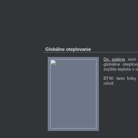
Globálne oteplovanie
Do galérie
som pr
globálne oteplo
zvýšila teplota v o
BTW: tieto fotky
oživiť.