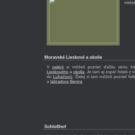
nieko
Moravské Lieskové a okolie
V
galérii
si môžeš pozrieť ďaľšiu sériu fo
Lieskového
a
okolia
. Je tam aj zopár fotiek z 
do
Luhačovíc
. Ďalej si tam môžeš pozrieť fo
a
labradora
Benira
.
Schloßhof