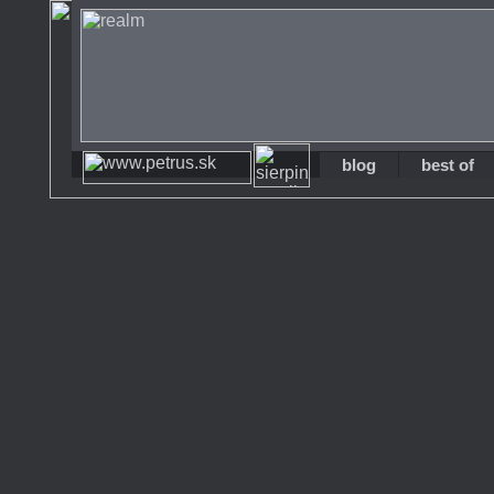
blog
best of