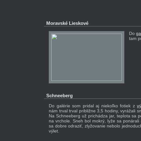
Moravské Lieskové
Do
ga
tam pr
Schneeberg
Do galérie som pridal aj niekoľko fotiek z
v
nám trval trval približne 3,5 hodiny, vyrážali
Na Schneeberg už prichádza jar, teplota sa 
na vrchole. Sneh bol mokrý, lyže sa ponárali
sa dobre odraziť, zlyžovanie nebolo jednoduc
výlet.