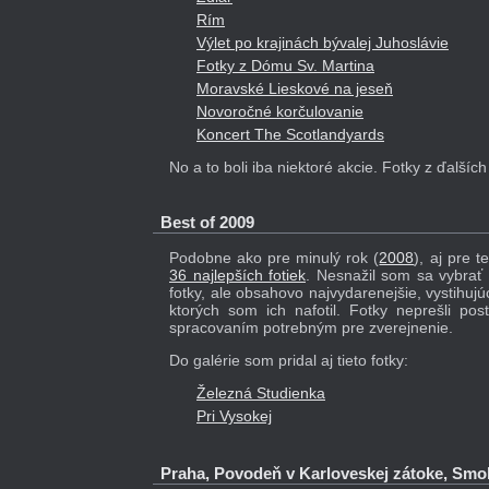
Rím
Výlet po krajinách bývalej Juhoslávie
Fotky z Dómu Sv. Martina
Moravské Lieskové na jeseň
Novoročné korčulovanie
Koncert The Scotlandyards
No a to boli iba niektoré akcie. Fotky z ďalších
Best of 2009
Podobne ako pre minulý rok (
2008
), aj pre 
36 najlepších fotiek
. Nesnažil som sa vybrať 
fotky, ale obsahovo najvydarenejšie, vystihuj
ktorých som ich nafotil. Fotky neprešli pos
spracovaním potrebným pre zverejnenie.
Do galérie som pridal aj tieto fotky:
Železná Studienka
Pri Vysokej
Praha, Povodeň v Karloveskej zátoke, Smo