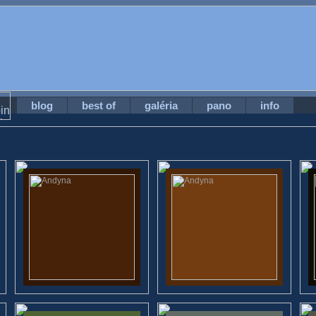
blog
best of
galéria
pano
info