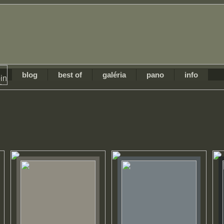
blog
best of
galéria
pano
info